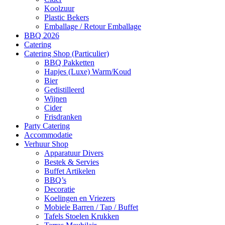
Koolzuur
Plastic Bekers
Emballage / Retour Emballage
BBQ 2026
Catering
Catering Shop (Particulier)
BBQ Pakketten
Hapjes (Luxe) Warm/Koud
Bier
Gedistilleerd
Wijnen
Cider
Frisdranken
Party Catering
Accommodatie
Verhuur Shop
Apparatuur Divers
Bestek & Servies
Buffet Artikelen
BBQ’s
Decoratie
Koelingen en Vriezers
Mobiele Barren / Tap / Buffet
Tafels Stoelen Krukken