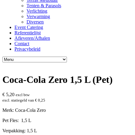
Terras Meubilair
Tenten & Parasols
Verlichting
Verwarming
Diversen
Event Catering
Referentielijst
Afleveren/Afhalen
Contact
Privacybeleid
Coca-Cola Zero 1,5 L (Pet)
€
5,20
excl btw
excl. statiegeld van
€
0,25
Merk: Coca-Cola Zero
Pet Fles: 1,5 L
Verpakking: 1,5 L