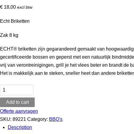
€
18,00
excl btw
Echt Briketten
Zak 8 kg
ECHT® briketten zijn gegarandeerd gemaakt van hoogwaardige
gecertificeerde bossen en geperst met een natuurlijk bindmidde
vrij van verontreinigingen, grill je het vlees beter en brandt d
Het is makkelijk aan te steken, sneller heet dan andere briketten
Echt
Briketten
Add to cart
Zak
8
Offerte aanvragen
kg
SKU:
89221
Category:
BBQ's
(hoogwaardig
Description