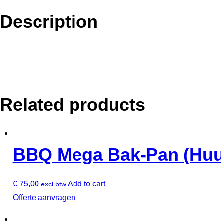
houtskool
en
Description
echt
hout)
quantity
Related products
BBQ Mega Bak-Pan (Huu
€
75,00
Add to cart
excl btw
Offerte aanvragen