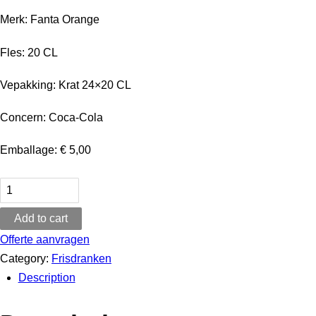
Merk: Fanta Orange
Fles: 20 CL
Vepakking: Krat 24×20 CL
Concern: Coca-Cola
Emballage: € 5,00
Fanta
Orange
Add to cart
24x20
CL
Offerte aanvragen
quantity
Category:
Frisdranken
Description