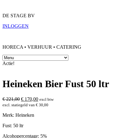
DE STAGE BV
INLOGGEN
HORECA • VERHUUR • CATERING
Actie!
Heineken Bier Fust 50 ltr
€
221,00
€
170,00
excl btw
excl. statiegeld van
€
30,00
Merk: Heineken
Fust: 50 ltr
Alcohopercentage: 5%