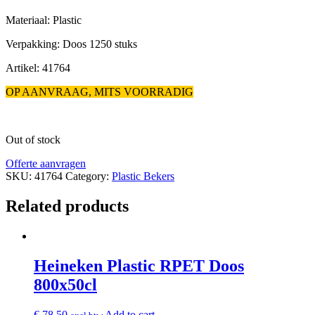
Materiaal: Plastic
Verpakking: Doos 1250 stuks
Artikel: 41764
OP AANVRAAG, MITS VOORRADIG
Out of stock
Offerte aanvragen
SKU:
41764
Category:
Plastic Bekers
Related products
Heineken Plastic RPET Doos
800x50cl
€
78,50
Add to cart