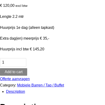
€
120,00
excl btw
Lengte 2.2 mtr
Huurprijs 1e dag (alleen tapkast)
Extra dag(en) meerprijs € 35,-
Huurprijs incl btw € 145,20
Mobiele
Tapkast
Add to cart
2.2
mtr
Offerte aanvragen
Steigerhout
Category:
Mobiele Barren / Tap / Buffet
met
Description
Koelkast
(Huur)