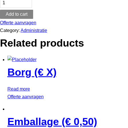
(Huur)
Add to cart
quantity
Offerte aanvragen
Category:
Administratie
Related products
Borg (€ X)
Read more
Offerte aanvragen
Emballage (€ 0,50)