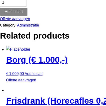
Bruiloft/Feestavond
Add to cart
quantity
Offerte aanvragen
Category:
Administratie
Related products
Borg (€ 1.000,-)
€
1.000,00
Add to cart
Offerte aanvragen
Frisdrank (Horecafles 0,2